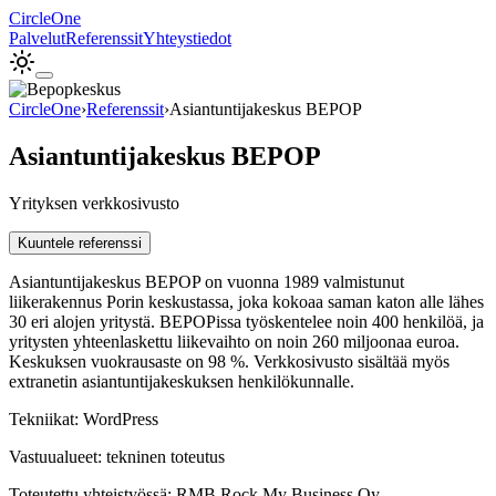
Circle
One
Palvelut
Referenssit
Yhteystiedot
CircleOne
›
Referenssit
›
Asiantuntijakeskus BEPOP
Asiantuntijakeskus BEPOP
Yrityksen verkkosivusto
Kuuntele referenssi
Asiantuntijakeskus BEPOP on vuonna 1989 valmistunut
liikerakennus Porin keskustassa, joka kokoaa saman katon alle lähes
30 eri alojen yritystä. BEPOPissa työskentelee noin 400 henkilöä, ja
yritysten yhteenlaskettu liikevaihto on noin 260 miljoonaa euroa.
Keskuksen vuokrausaste on 98 %. Verkkosivusto sisältää myös
extranetin asiantuntijakeskuksen henkilökunnalle.
Tekniikat:
WordPress
Vastuualueet:
tekninen toteutus
Toteutettu
yhteistyössä
:
RMB Rock My Business Oy