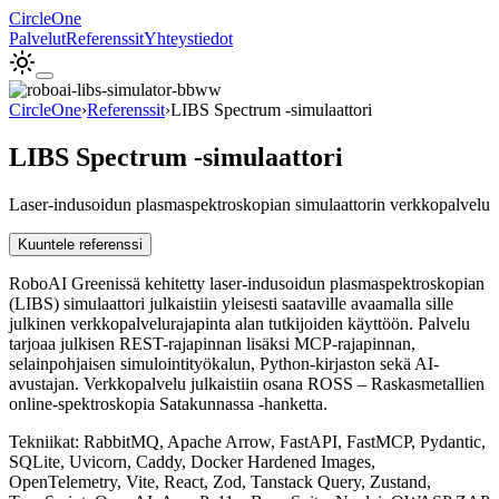
Circle
One
Palvelut
Referenssit
Yhteystiedot
CircleOne
›
Referenssit
›
LIBS Spectrum -simulaattori
LIBS Spectrum -simulaattori
Laser-indusoidun plasmaspektroskopian simulaattorin verkkopalvelu
Kuuntele referenssi
RoboAI Greenissä kehitetty laser-indusoidun plasmaspektroskopian
(LIBS) simulaattori julkaistiin yleisesti saataville avaamalla sille
julkinen verkkopalvelurajapinta alan tutkijoiden käyttöön. Palvelu
tarjoaa julkisen REST-rajapinnan lisäksi MCP-rajapinnan,
selainpohjaisen simulointityökalun, Python-kirjaston sekä AI-
avustajan. Verkkopalvelu julkaistiin osana ROSS – Raskasmetallien
online-spektroskopia Satakunnassa -hanketta.
Tekniikat:
RabbitMQ, Apache Arrow, FastAPI, FastMCP, Pydantic,
SQLite, Uvicorn, Caddy, Docker Hardened Images,
OpenTelemetry, Vite, React, Zod, Tanstack Query, Zustand,