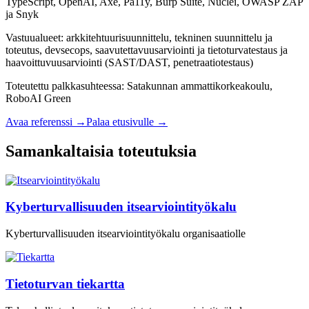
TypeScript, OpenAI, Axe, Pa11y, Burp Suite, Nuclei, OWASP ZAP
ja Snyk
Vastuualueet:
arkkitehtuurisuunnittelu, tekninen suunnittelu ja
toteutus, devsecops, saavutettavuusarviointi ja tietoturvatestaus ja
haavoittuvuusarviointi (SAST/DAST, penetraatiotestaus)
Toteutettu
palkkasuhteessa
:
Satakunnan ammattikorkeakoulu,
RoboAI Green
Avaa referenssi →
Palaa etusivulle →
Samankaltaisia toteutuksia
Kyberturvallisuuden itsearviointityökalu
Kyberturvallisuuden itsearviointityökalu organisaatiolle
Tietoturvan tiekartta