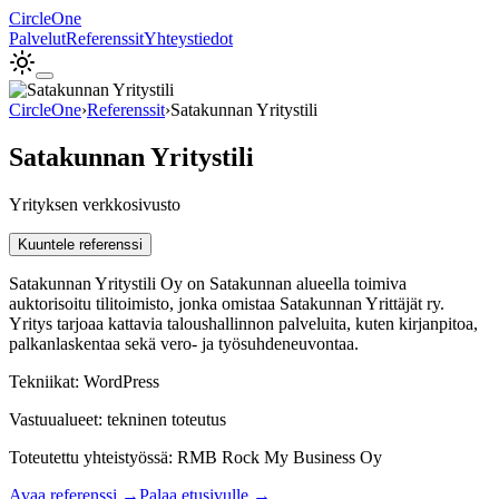
Circle
One
Palvelut
Referenssit
Yhteystiedot
CircleOne
›
Referenssit
›
Satakunnan Yritystili
Satakunnan Yritystili
Yrityksen verkkosivusto
Kuuntele referenssi
Satakunnan Yritystili Oy on Satakunnan alueella toimiva
auktorisoitu tilitoimisto, jonka omistaa Satakunnan Yrittäjät ry.
Yritys tarjoaa kattavia taloushallinnon palveluita, kuten kirjanpitoa,
palkanlaskentaa sekä vero- ja työsuhdeneuvontaa.
Tekniikat:
WordPress
Vastuualueet:
tekninen toteutus
Toteutettu
yhteistyössä
:
RMB Rock My Business Oy
Avaa referenssi →
Palaa etusivulle →