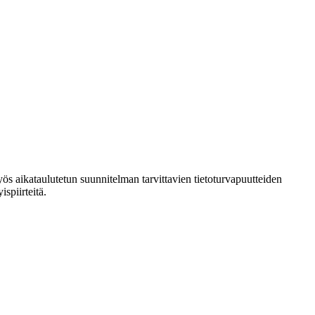
myös aikataulutetun suunnitelman tarvittavien tietoturvapuutteiden
ispiirteitä.