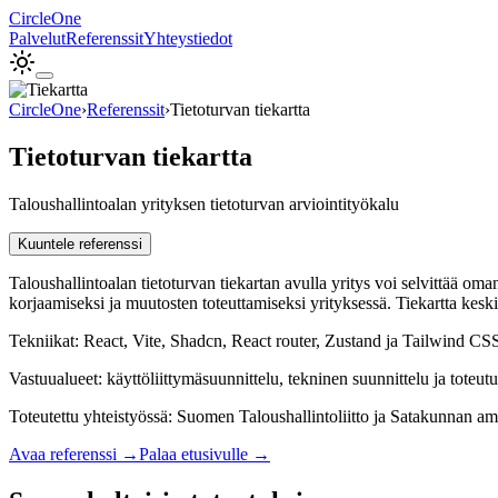
Circle
One
Palvelut
Referenssit
Yhteystiedot
CircleOne
›
Referenssit
›
Tietoturvan tiekartta
Tietoturvan tiekartta
Taloushallintoalan yrityksen tietoturvan arviointityökalu
Kuuntele referenssi
Taloushallintoalan tietoturvan tiekartan avulla yritys voi selvittää om
korjaamiseksi ja muutosten toteuttamiseksi yrityksessä. Tiekartta keskitt
Tekniikat:
React, Vite, Shadcn, React router, Zustand ja Tailwind CS
Vastuualueet:
käyttöliittymäsuunnittelu, tekninen suunnittelu ja toteutu
Toteutettu
yhteistyössä
:
Suomen Taloushallintoliitto ja Satakunnan a
Avaa referenssi →
Palaa etusivulle →