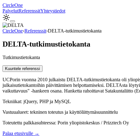
Circle
One
Palvelut
Referenssit
Yhteystiedot
CircleOne
›
Referenssit
›
DELTA-tutkimustietokanta
DELTA-tutkimustietokanta
Tutkimustietokanta
Kuuntele referenssi
UCPorin vuonna 2010 julkaistu DELTA-tutkimustietokanta oli yliopist
julkaisutietokantoihin päivittämisen helpottamiseksi. DELTAsta löytyi
vaikuttavuus" -hankeen osana. Hanketta rahoittavat Satakuntaliitto (Eu
Tekniikat:
jQuery, PHP ja MySQL
Vastuualueet:
tekninen toteutus ja käyttöliittymäsuunnittelu
Toteutettu
palkkasuhteessa
:
Porin yliopistokeskus / Prizztech Oy
Palaa etusivulle →