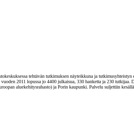
okeskuksessa tehtävän tutkimuksen näyteikkuna ja tutkimusyhteistyn ed
 vuoden 2011 lopussa jo 4400 julkaisua, 330 hanketta ja 230 tutkijaa. D
roopan aluekehitysrahasto) ja Porin kaupunki. Palvelu suljettiin kesäll