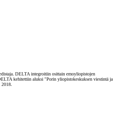
istaja. DELTA integroitiin osittain emoyliopistojen
ELTA kehitettiin aluksi "Porin yliopistokeskuksen viestintä ja
ä 2018.