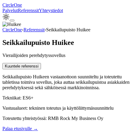
Circle
One
Palvelut
Referenssit
Yhteystiedot
CircleOne
›
Referenssit
›
Seikkailupuisto Huikee
Seikkailupuisto Huikee
Vierailijoiden perehdytyssovellus
Kuuntele referenssi
Seikkailupuisto Huikeen vastaanottoon suunniteltu ja toteutettu
tabletissa toimiva sovellus, joka auttaa seikkailupuistoa asiakkaiden
perehdytyksessä sekä sähköisessä markkinoinnissa.
Tekniikat:
ES6+
Vastuualueet:
tekninen toteutus ja käyttöliittymäsuunnittelu
Toteutettu
yhteistyössä
:
RMB Rock My Business Oy
Palaa etusivulle →