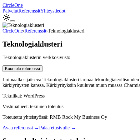
Circle
One
Palvelut
Referenssit
Yhteystiedot
CircleOne
›
Referenssit
›
Teknologiaklusteri
Teknologiaklusteri
Teknologiaklusterin verkkosivusto
Kuuntele referenssi
Loimaalla sijaitseva Teknologiaklusteri tarjoaa teknologiateollisuuden 
kärkiyritysten kanssa. Kärkiyrityksiin kuuluvat muun muassa Charmi
Tekniikat:
WordPress
Vastuualueet:
tekninen toteutus
Toteutettu
yhteistyössä
:
RMB Rock My Business Oy
Avaa referenssi →
Palaa etusivulle →