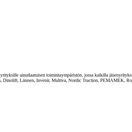
yrityksille ainutlaatuisen toimintaympäristön, jossa kaikilla jäsenyrityk
a, Dinolift, Lännen, Invenir, Multiva, Nordic Traction, PEMAMEK, Rob